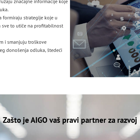
ružaju značajne informacije koje
uka.
formiraju strategije koje u
a sve to utiče na profitabilnost
om i smanjuju troškove
eg donošenja odluka, štedeći
Zašto je AIGO vaš pravi partner za razvoj