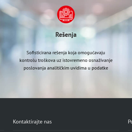
Rešenja
Sofisticirana rešenja koja omogućavaju
kontrolu troškova uz istovremeno osnaživanje
poslovanja analitičkim uvidima u podatke
Kontaktirajte nas
P