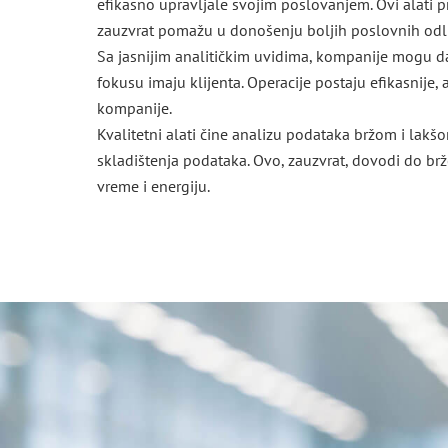
efikasno upravljale svojim poslovanjem. Ovi alati p
zauzvrat pomažu u donošenju boljih poslovnih odl
Sa jasnijim analitičkim uvidima, kompanije mogu da 
fokusu imaju klijenta. Operacije postaju efikasnije, 
kompanije.
Kvalitetni alati čine analizu podataka bržom i lakš
skladištenja podataka. Ovo, zauzvrat, dovodi do brž