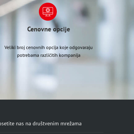
Cenovne opcije
Veliki broj cenovnih opcija koje odgovaraju
potrebama različitih kompanija
osetite nas na društvenim mrežama