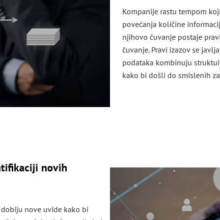
Kompanije rastu tempom koji j
povećanja količine informac
njihovo čuvanje postaje pravi
čuvanje. Pravi izazov se javl
podataka kombinuju struktuira
kako bi došli do smislenih za
ifikaciji novih
 dobiju nove uvide kako bi