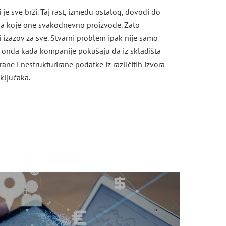
e sve brži. Taj rast, između ostalog, dovodi do
ija koje one svakodnevno proizvode. Zato
 izazov za sve. Stvarni problem ipak nije samo
ja onda kada kompanije pokušaju da iz skladišta
ne i nestrukturirane podatke iz različitih izvora
ključaka.