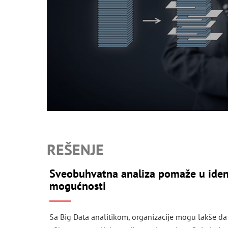
REŠENJE
Sveobuhvatna analiza pomaže u ident
mogućnosti
Sa Big Data analitikom, organizacije mogu lakše da