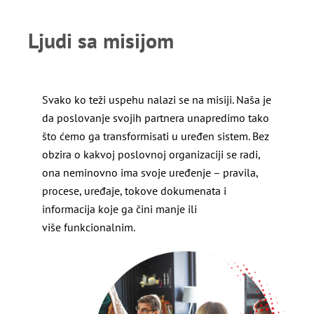
Ljudi sa misijom
Svako ko teži uspehu nalazi se na misiji. Naša je
da poslovanje svojih partnera unapredimo tako
što ćemo ga transformisati u uređen sistem. Bez
obzira o kakvoj poslovnoj organizaciji se radi,
ona neminovno ima svoje uređenje – pravila,
procese, uređaje, tokove dokumenata i
informacija koje ga čini manje ili
više funkcionalnim.