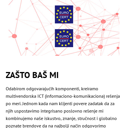
ZAŠTO BAŠ MI
Odabirom odgovarajućih komponenti, kreiramo
multivendorska ICT (informaciono-komunikaciona) rešenja
po meri. Jednom kada nam klijenti povere zadatak da za
njih uspostavimo integrisano poslovno rešenje mi
kombinujemo naše iskustvo, znanje, stručnost i globalno
poznate brendove da na najbolji način odgovorimo