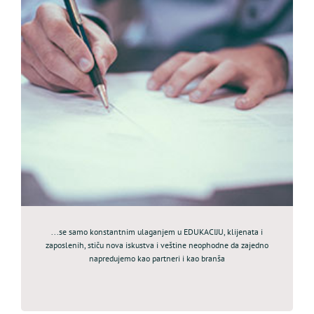
...se samo konstantnim ulaganjem u EDUKACIJU, klijenata i
zaposlenih, stiču nova iskustva i veštine neophodne da zajedno
napredujemo kao partneri i kao branša