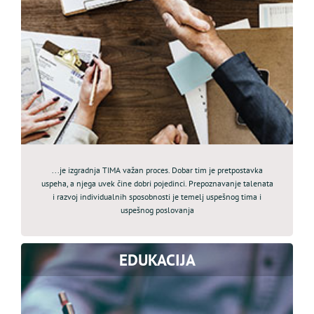
...je izgradnja TIMA važan proces. Dobar tim je pretpostavka
uspeha, a njega uvek čine dobri pojedinci. Prepoznavanje talenata
i razvoj individualnih sposobnosti je temelj uspešnog tima i
uspešnog poslovanja
EDUKACIJA