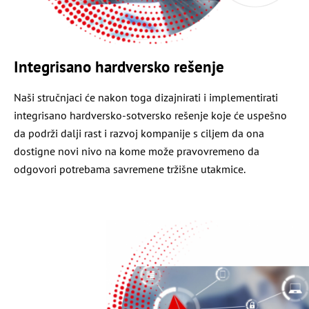
Integrisano hardversko rešenje
Naši stručnjaci će nakon toga dizajnirati i implementirati
integrisano hardversko-sotversko rešenje koje će uspešno
da podrži dalji rast i razvoj kompanije s ciljem da ona
dostigne novi nivo na kome može pravovremeno da
odgovori potrebama savremene tržišne utakmice.