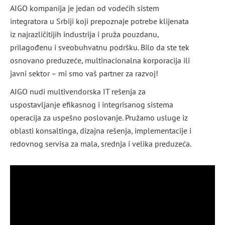
AIGO kompanija je jedan od vodećih sistem
integratora u Srbiji koji prepoznaje potrebe klijenata
iz najrazličitijih industrija i pruža pouzdanu,
prilagođenu i sveobuhvatnu podršku. Bilo da ste tek
osnovano preduzeće, multinacionalna korporacija ili
javni sektor – mi smo vaš partner za razvoj!
AIGO nudi multivendorska IT rešenja za
uspostavljanje efikasnog i integrisanog sistema
operacija za uspešno poslovanje. Pružamo usluge iz
oblasti konsaltinga, dizajna rešenja, implementacije i
redovnog servisa za mala, srednja i velika preduzeća.