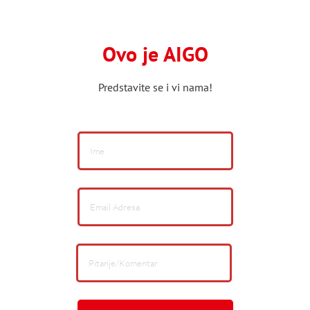
Ovo je AIGO
Predstavite se i vi nama!
If
you
are
human,
leave
this
field
blank.