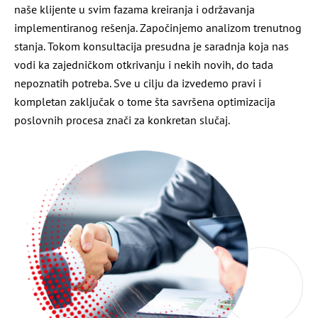
naše klijente u svim fazama kreiranja i održavanja
implementiranog rešenja. Započinjemo analizom trenutnog
stanja. Tokom konsultacija presudna je saradnja koja nas
vodi ka zajedničkom otkrivanju i nekih novih, do tada
nepoznatih potreba. Sve u cilju da izvedemo pravi i
kompletan zaključak o tome šta savršena optimizacija
poslovnih procesa znači za konkretan slučaj.