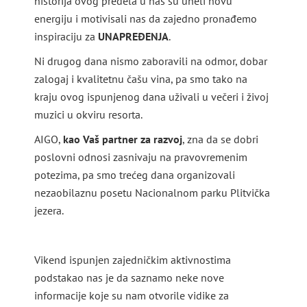
historija ovog predela u nas su uneli novu
energiju i motivisali nas da zajedno pronađemo
inspiraciju za
UNAPREĐENJA
.
Ni drugog dana nismo zaboravili na odmor, dobar
zalogaj i kvalitetnu čašu vina, pa smo tako na
kraju ovog ispunjenog dana uživali u večeri i živoj
muzici u okviru resorta.
AIGO,
kao Vaš partner za razvoj
, zna da se dobri
poslovni odnosi zasnivaju na pravovremenim
potezima, pa smo trećeg dana organizovali
nezaobilaznu posetu Nacionalnom parku Plitvička
jezera.
Vikend ispunjen zajedničkim aktivnostima
podstakao nas je da saznamo neke nove
informacije koje su nam otvorile vidike za