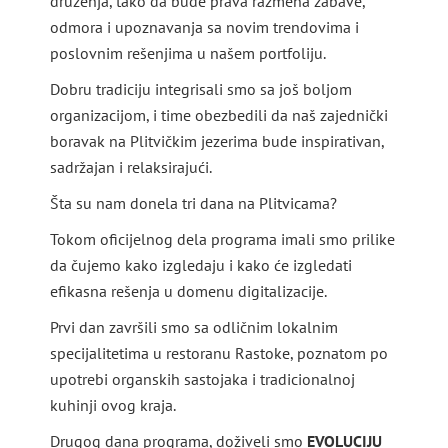
druženja, tako da bude prava razmena zabave,
odmora i upoznavanja sa novim trendovima i
poslovnim rešenjima u našem portfoliju.
Dobru tradiciju integrisali smo sa još boljom
organizacijom, i time obezbedili da naš zajednički
boravak na Plitvičkim jezerima bude inspirativan,
sadržajan i relaksirajući.
Šta su nam donela tri dana na Plitvicama?
Tokom oficijelnog dela programa imali smo prilike
da čujemo kako izgledaju i kako će izgledati
efikasna rešenja u domenu digitalizacije.
Prvi dan završili smo sa odličnim lokalnim
specijalitetima u restoranu Rastoke, poznatom po
upotrebi organskih sastojaka i tradicionalnoj
kuhinji ovog kraja.
Drugog dana programa, doživeli smo
EVOLUCIJU