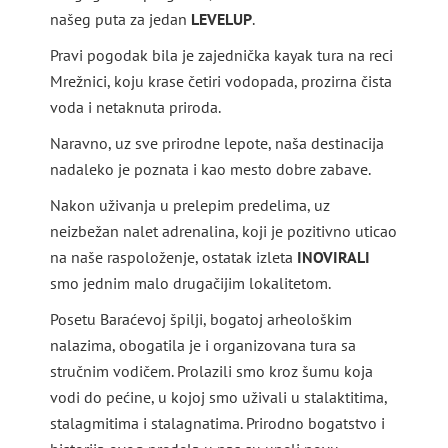
našeg puta za jedan
LEVELUP
.
Pravi pogodak bila je zajednička kayak tura na reci
Mrežnici, koju krase četiri vodopada, prozirna čista
voda i netaknuta priroda.
Naravno, uz sve prirodne lepote, naša destinacija
nadaleko je poznata i kao mesto dobre zabave.
Nakon uživanja u prelepim predelima, uz
neizbežan nalet adrenalina, koji je pozitivno uticao
na naše raspoloženje, ostatak izleta
INOVIRALI
smo jednim malo drugačijim lokalitetom.
Posetu Baraćevoj špilji, bogatoj arheološkim
nalazima, obogatila je i organizovana tura sa
stručnim vodičem. Prolazili smo kroz šumu koja
vodi do pećine, u kojoj smo uživali u stalaktitima,
stalagmitima i stalagnatima. Prirodno bogatstvo i