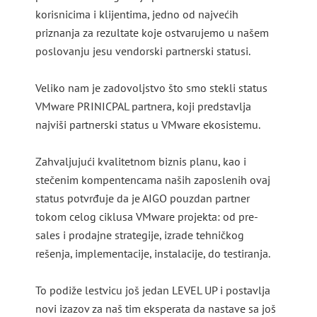
korisnicima i klijentima, jedno od najvećih
priznanja za rezultate koje ostvarujemo u našem
poslovanju jesu vendorski partnerski statusi.
Veliko nam je zadovoljstvo što smo stekli status
VMware PRINICPAL partnera, koji predstavlja
najviši partnerski status u VMware ekosistemu.
Zahvaljujući kvalitetnom biznis planu, kao i
stečenim kompentencama naših zaposlenih ovaj
status potvrđuje da je AIGO pouzdan partner
tokom celog ciklusa VMware projekta: od pre-
sales i prodajne strategije, izrade tehničkog
rešenja, implementacije, instalacije, do testiranja.
To podiže lestvicu još jedan LEVEL UP i postavlja
novi izazov za naš tim eksperata da nastave sa još