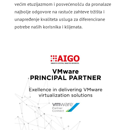
većim etuzijazmom i posvećenošću da pronalaze
najbolje odgovore na rastuće zahteve tržišta i
unapređenje kvaliteta usluga za diferencirane
potrebe naših korisnika i klijenata.