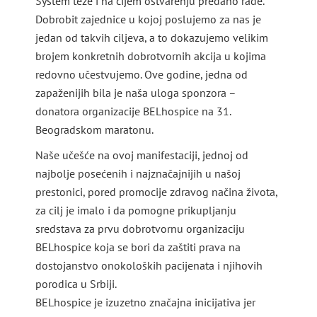
System teže i na čijem ostvarenju predano rade.
Dobrobit zajednice u kojoj poslujemo za nas je
jedan od takvih ciljeva, a to dokazujemo velikim
brojem konkretnih dobrotvornih akcija u kojima
redovno učestvujemo. Ove godine, jedna od
zapaženijih bila je naša uloga sponzora –
donatora organizacije BELhospice na 31.
Beogradskom maratonu.
Naše učešće na ovoj manifestaciji, jednoj od
najbolje posećenih i najznačajnijih u našoj
prestonici, pored promocije zdravog načina života,
za cilj je imalo i da pomogne prikupljanju
sredstava za prvu dobrotvornu organizaciju
BELhospice koja se bori da zaštiti prava na
dostojanstvo onokoloških pacijenata i njihovih
porodica u Srbiji.
BELhospice je izuzetno značajna inicijativa jer