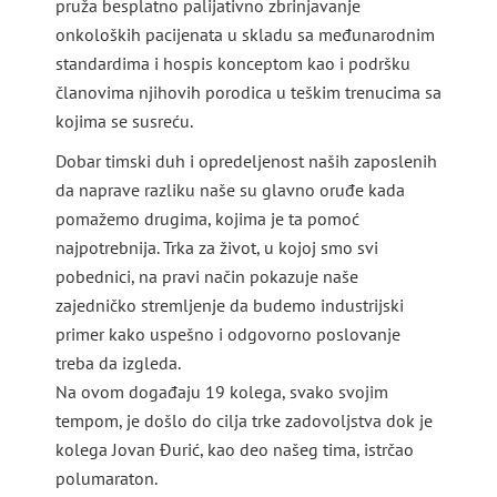
pruža besplatno palijativno zbrinjavanje
onkoloških pacijenata u skladu sa međunarodnim
standardima i hospis konceptom kao i podršku
članovima njihovih porodica u teškim trenucima sa
kojima se susreću.
Dobar timski duh i opredeljenost naših zaposlenih
da naprave razliku naše su glavno oruđe kada
pomažemo drugima, kojima je ta pomoć
najpotrebnija. Trka za život, u kojoj smo svi
pobednici, na pravi način pokazuje naše
zajedničko stremljenje da budemo industrijski
primer kako uspešno i odgovorno poslovanje
treba da izgleda.
Na ovom događaju 19 kolega, svako svojim
tempom, je došlo do cilja trke zadovoljstva dok je
kolega Jovan Đurić, kao deo našeg tima, istrčao
polumaraton.