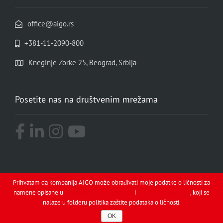
office@aigo.rs
+381-11-2090-800
Kneginje Zorke 25, Beograd, Srbija
Posetite nas na društvenim mrežama
Prihvatam da kompanija AIGO može obrađivati moje podatke o ličnosti za
namene opisane u
Obaveštenju o privatnosti
i
Politici o privatnosti
, koji se
nalaze u folderu politika zaštite podataka o ličnosti.
© AIGO 2019, All Rights Reserved
OK