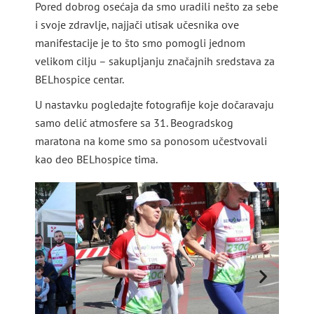
Pored dobrog osećaja da smo uradili nešto za sebe
i svoje zdravlje, najjači utisak učesnika ove
manifestacije je to što smo pomogli jednom
velikom cilju – sakupljanju značajnih sredstava za
BELhospice centar.
U nastavku pogledajte fotografije koje dočaravaju
samo delić atmosfere sa 31. Beogradskog
maratona na kome smo sa ponosom učestvovali
kao deo BELhospice tima.