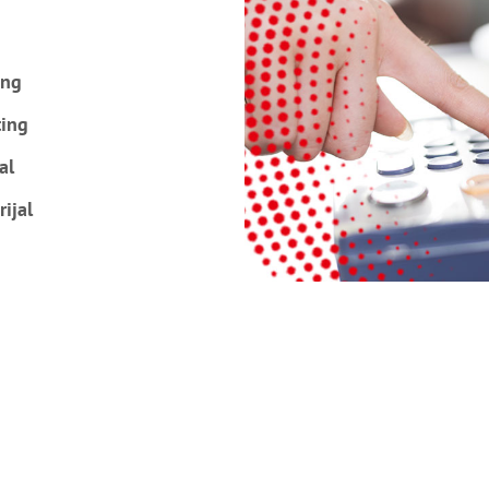
ing
ting
al
rijal