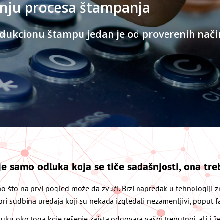
je samo odluka koja se tiče sadašnjosti, ona tre
o što na prvi pogled može da zvuči. Brzi napredak u tehnologiji 
ori sudbina uređaja koji su nekada izgledali nezamenljivi, poput f
luku oko toga koje rešenje zaista odgovara vašoj trenutnoj, ali i že