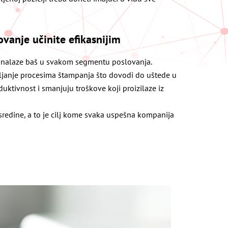
vanje učinite efikasnijim
eda nalaze baš u svakom segmentu poslovanja.
vljanje procesima štampanja što dovodi do uštede u
uktivnost i smanjuju troškove koji proizilaze iz
sredine, a to je cilj kome svaka uspešna kompanija