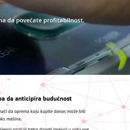
ba da anticipira budućnost​
znači da oprema koju kupite danas može biti
aks mašina.
ljenoj poziciji treba doneti imajući u vidu sve