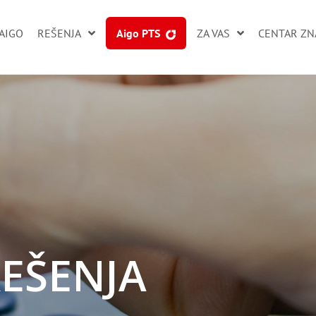
AIGO
RЕŠENJA
Aigo PTS
ZA VAS
CENTAR ZN