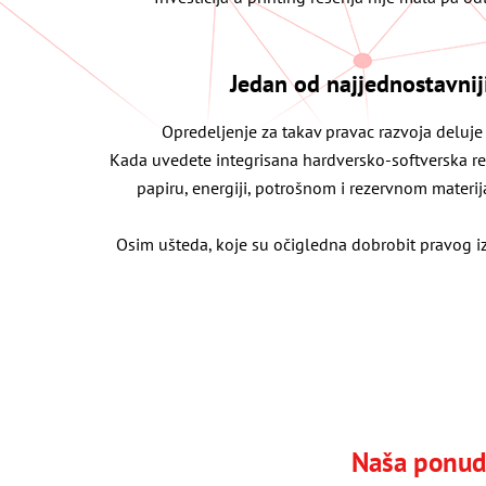
Jedan od najjednostavnij
Opredeljenje za takav pravac razvoja deluje
Kada uvedete integrisana hardversko-softverska re
papiru, energiji, potrošnom i rezervnom materij
Osim ušteda, koje su očigledna dobrobit pravog iz
Naša ponud