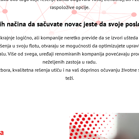
raspoložive opcije.
ih načina da sačuvate novac jeste da svoje poslo
 krajnje logično, ali kompanije neretko previde da se izvori ušt
šenja u svoju flotu, otvaraju se mogućnosti da optimizujete upra
alu. Više od svega, uređaji renomiranih kompanija povećavaju prod
neželjenih zastoja u radu.
bora, kvalitetna rešenja utiču i na vaš doprinos očuvanju životne 
teži.
a