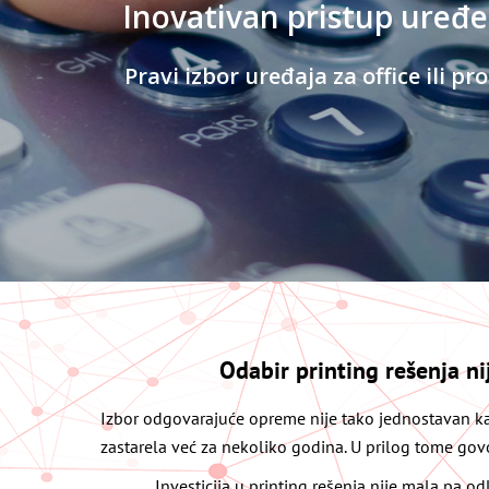
Odabir printing rešenja ni
Izbor odgovarajuće opreme nije tako jednostavan ka
zastarela već za nekoliko godina. U prilog tome gov
Investicija u printing rešenja nije mala pa od