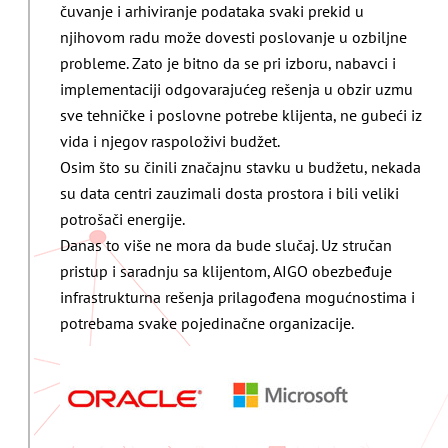
čuvanje i arhiviranje podataka svaki prekid u
njihovom radu može dovesti poslovanje u ozbiljne
probleme. Zato je bitno da se pri izboru, nabavci i
implementaciji odgovarajućeg rešenja u obzir uzmu
sve tehničke i poslovne potrebe klijenta, ne gubeći iz
vida i njegov raspoloživi budžet.
Osim što su činili značajnu stavku u budžetu, nekada
su data centri zauzimali dosta prostora i bili veliki
potrošači energije.
Danas to više ne mora da bude slučaj. Uz stručan
pristup i saradnju sa klijentom, AIGO obezbeđuje
infrastrukturna rešenja prilagođena mogućnostima i
potrebama svake pojedinačne organizacije.