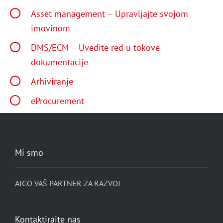
Asset management – Upravljajte svojom
imovinom
DMS/ECM – Uvedite red u tokove
dokumentacije
Arhiviranje
eProcurement
Mi smo
AIGO VAŠ PARTNER ZA RAZVOJ
Kontaktirajte nas