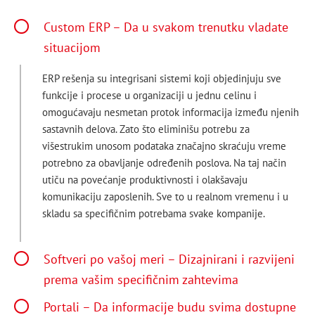
Custom ERP – Da u svakom trenutku vladate
situacijom
ERP rešenja su integrisani sistemi koji objedinjuju sve
funkcije i procese u organizaciji u jednu celinu i
omogućavaju nesmetan protok informacija između njenih
sastavnih delova. Zato što eliminišu potrebu za
višestrukim unosom podataka značajno skraćuju vreme
potrebno za obavljanje određenih poslova. Na taj način
utiču na povećanje produktivnosti i olakšavaju
komunikaciju zaposlenih. Sve to u realnom vremenu i u
skladu sa specifičnim potrebama svake kompanije.
Softveri po vašoj meri – Dizajnirani i razvijeni
prema vašim specifičnim zahtevima
Portali – Da informacije budu svima dostupne