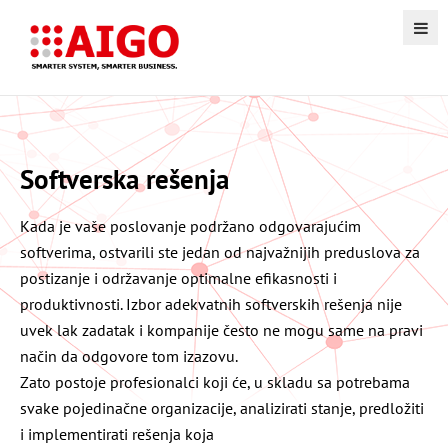
Softverska rešenja
Kada je vaše poslovanje podržano odgovarajućim
softverima, ostvarili ste jedan od najvažnijih preduslova za
postizanje i održavanje optimalne efikasnosti i
produktivnosti. Izbor adekvatnih softverskih rešenja nije
uvek lak zadatak i kompanije često ne mogu same na pravi
način da odgovore tom izazovu.
Zato postoje profesionalci koji će, u skladu sa potrebama
svake pojedinačne organizacije, analizirati stanje, predložiti
i implementirati rešenja koja