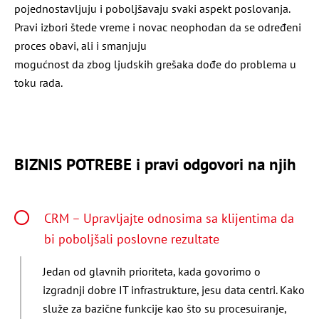
pojednostavljuju i poboljšavaju svaki aspekt poslovanja.
Pravi izbori štede vreme i novac neophodan da se određeni
proces obavi, ali i smanjuju
mogućnost da zbog ljudskih grešaka dođe do problema u
toku rada.
BIZNIS POTREBE i pravi odgovori na njih
CRM – Upravljajte odnosima sa klijentima da
bi poboljšali poslovne rezultate
Jedan od glavnih prioriteta, kada govorimo o
izgradnji dobre IT infrastrukture, jesu data centri. Kako
služe za bazične funkcije kao što su procesuiranje,